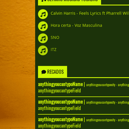
Calvin Harris - Feels Lyrics ft Pharrell W
Hora certa - Voz Masculina
SNO
ITZ
RECADOS
anythingyoucantypoName
|
anythingyoucantypecity - anythin
anythingyoucantypeField
anythingyoucantypoName
|
anythingyoucantypecity - anythin
anythingyoucantypeField
anythingyoucantypoName
|
anythingyoucantypecity - anythin
anythingyoucantypeField