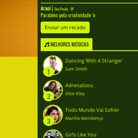
Araci
|
Sao.Paulp - SP
Parabéns pela criatividade ‘n
Enviar um recado
MELHORES MÚSICAS
Dancing With A Stranger
Sam Smith
1
Adrenalizou
Vitor Kley
2
Todo Mundo Vai Sofrer
Marília Mendonça
3
Girls Like You