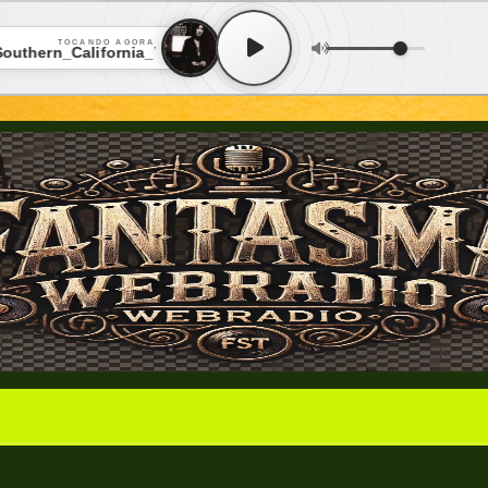
TOCANDO AGORA
hern_California_YouConvertnet • Albert_Hammond_-__It_never