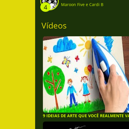
Maroon Five e Cardi B
4
Vídeos