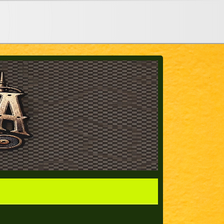
_rains_in_Southern_California_YouConvertnet