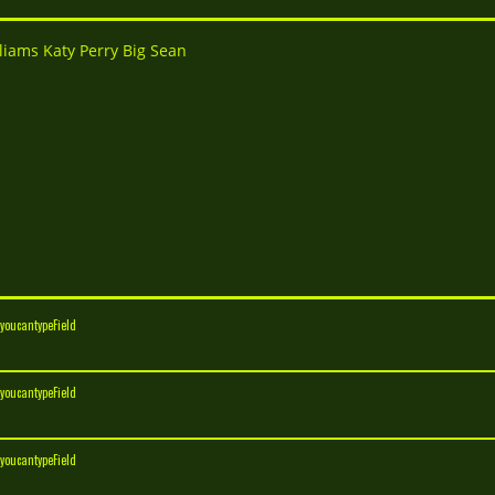
illiams Katy Perry Big Sean
gyoucantypeField
gyoucantypeField
gyoucantypeField