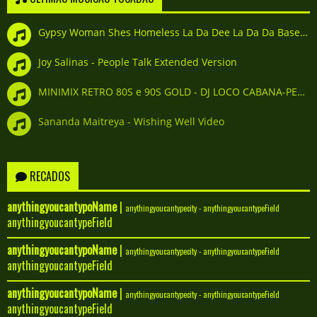
Gypsy Woman Shes Homeless La Da Dee La Da Da Basement Boy Strip To The Bone Mix
Joy Salinas - People Talk Extended Version
MINIMIX RETRO 80S e 90S GOLD - DJ LOCO CABANA-PERU
Sananda Maitreya - Wishing Well Video
RECADOS
anythingyoucantypoName
|
anythingyoucantypecity - anythingyoucantypeField
anythingyoucantypeField
anythingyoucantypoName
|
anythingyoucantypecity - anythingyoucantypeField
anythingyoucantypeField
anythingyoucantypoName
|
anythingyoucantypecity - anythingyoucantypeField
anythingyoucantypeField