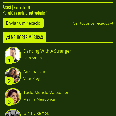
Araci
|
Sao.Paulp - SP
Parabéns pela criatividade ‘n
Enviar um recado
Ver todos os recados
MELHORES MÚSICAS
Dancing With A Stranger
Sam Smith
1
Adrenalizou
Vitor Kley
2
Todo Mundo Vai Sofrer
Marília Mendonça
3
Girls Like You