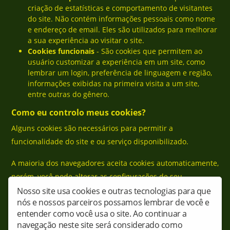
criação de estatísticas e comportamento de visitantes
do site. Não contém informações pessoais como nome
e endereço de email. Eles são utilizados para melhorar
a sua experiência ao visitar o site.
Cookies funcionais
- São cookies que permitem ao
usuário customizar a experiência em um site, como
lembrar um login, preferência de linguagem e região,
informações exibidas na primeira visita a um site,
entre outras do gênero.
Como eu controlo meus cookies?
Alguns cookies são necessários para permitir a
funcionalidade do site e ou serviço disponibilizado.
A maioria dos navegadores aceita cookies automaticamente,
porém, você pode alterar as configurações de seu
navegador para apagar ou prevenir a obtenção automática
Nosso site usa cookies e outras tecnologias para que
nós e nossos parceiros possamos lembrar de você e
de cookies.
entender como você usa o site. Ao continuar a
navegação neste site será considerado como