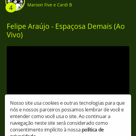
Maroon Five e Cardi B
4
Felipe Araújo - Espaçosa Demais (Ao
Vivo)
Nosso site usa cookies e outras tecnologias para que
nós e nossos parceiros possamos lembrar de você e
entender como você usa o site. Ao continuar a
navegação neste site será considerado como
Compartilhe:
consentimento implícito à nossa
política de