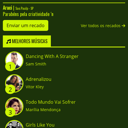
Araci
|
Sao.Paulp - SP
Parabéns pela criatividade ‘n
Enviar um recado
Ver todos os recados
MELHORES MÚSICAS
Dancing With A Stranger
Sam Smith
1
Adrenalizou
Vitor Kley
2
Todo Mundo Vai Sofrer
Marília Mendonça
3
Girls Like You